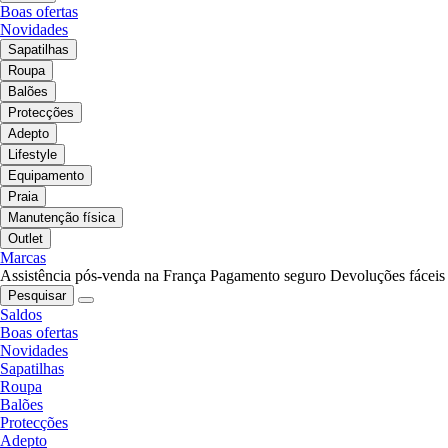
Boas ofertas
Novidades
Sapatilhas
Roupa
Balões
Protecções
Adepto
Lifestyle
Equipamento
Praia
Manutenção física
Outlet
Marcas
Assistência pós-venda na França
Pagamento seguro
Devoluções fáceis
Pesquisar
Saldos
Boas ofertas
Novidades
Sapatilhas
Roupa
Balões
Protecções
Adepto