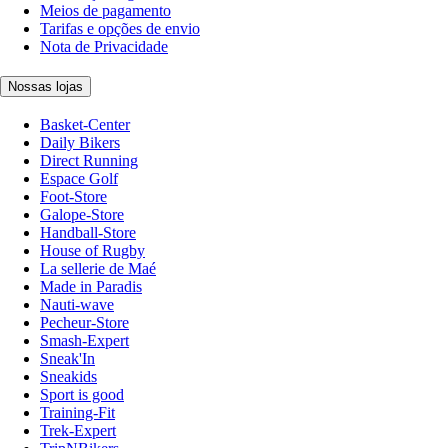
Meios de pagamento
Tarifas e opções de envio
Nota de Privacidade
Nossas lojas
Basket-Center
Daily Bikers
Direct Running
Espace Golf
Foot-Store
Galope-Store
Handball-Store
House of Rugby
La sellerie de Maé
Made in Paradis
Nauti-wave
Pecheur-Store
Smash-Expert
Sneak'In
Sneakids
Sport is good
Training-Fit
Trek-Expert