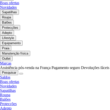
Boas ofertas
Novidades
Sapatilhas
Roupa
Balões
Protecções
Adepto
Lifestyle
Equipamento
Praia
Manutenção física
Outlet
Marcas
Assistência pós-venda na França
Pagamento seguro
Devoluções fáceis
Pesquisar
Saldos
Boas ofertas
Novidades
Sapatilhas
Roupa
Balões
Protecções
Adepto