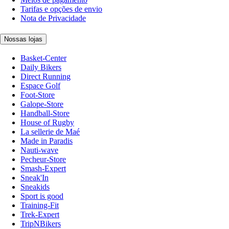
Tarifas e opções de envio
Nota de Privacidade
Nossas lojas
Basket-Center
Daily Bikers
Direct Running
Espace Golf
Foot-Store
Galope-Store
Handball-Store
House of Rugby
La sellerie de Maé
Made in Paradis
Nauti-wave
Pecheur-Store
Smash-Expert
Sneak'In
Sneakids
Sport is good
Training-Fit
Trek-Expert
TripNBikers