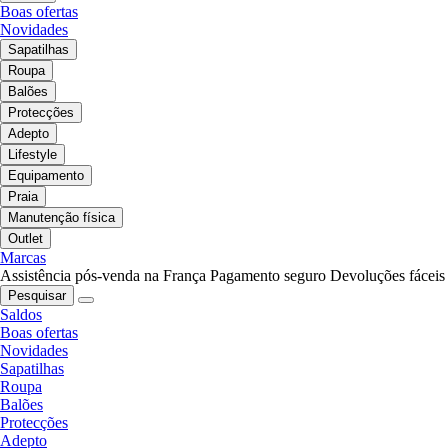
Boas ofertas
Novidades
Sapatilhas
Roupa
Balões
Protecções
Adepto
Lifestyle
Equipamento
Praia
Manutenção física
Outlet
Marcas
Assistência pós-venda na França
Pagamento seguro
Devoluções fáceis
Pesquisar
Saldos
Boas ofertas
Novidades
Sapatilhas
Roupa
Balões
Protecções
Adepto