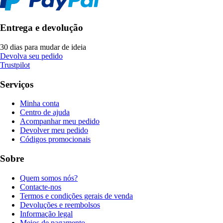
Entrega e devolução
30 dias para mudar de ideia
Devolva seu pedido
Trustpilot
Serviços
Minha conta
Centro de ajuda
Acompanhar meu pedido
Devolver meu pedido
Códigos promocionais
Sobre
Quem somos nós?
Contacte-nos
Termos e condições gerais de venda
Devoluções e reembolsos
Informação legal
Meios de pagamento