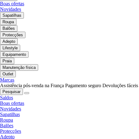
Boas ofertas
Novidades
Sapatilhas
Roupa
Balões
Protecções
Adepto
Lifestyle
Equipamento
Praia
Manutenção física
Outlet
Marcas
Assistência pós-venda na França
Pagamento seguro
Devoluções fáceis
Pesquisar
Saldos
Boas ofertas
Novidades
Sapatilhas
Roupa
Balões
Protecções
Adepto