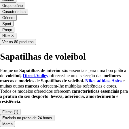
Grupo etário
Característica
Género
Sport
Preço
Nike
✕
Ver os 80 produtos
Sapatilhas de voleibol
Porque
os Sapatilhas de interior
são essenciais para uma boa prática
de
voleibol,
Direct-Volley
oferece-lhe uma selecção das
melhores
marcas
e
modelos
de
Sapatilhas
de voleibol.
Nike
,
adidas
,
Asics
e
muitas outras
marcas
oferecem-lhe múltiplas referências e cores.
Todos os modelos oferecidos oferecem
características essenciais
para
a
prática do
seu
desporto
:
leveza, aderência, amortecimento
e
resistência
.
Filtros
(1)
Enviado no prazo de 24 horas
Marca