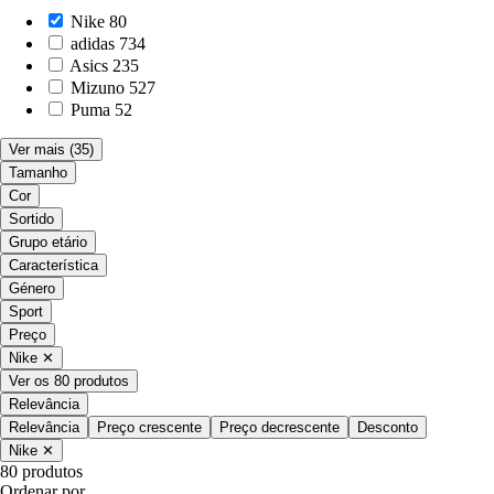
Nike
80
adidas
734
Asics
235
Mizuno
527
Puma
52
Ver mais
(35)
Tamanho
Cor
Sortido
Grupo etário
Característica
Género
Sport
Preço
Nike
✕
Ver os 80 produtos
Relevância
Relevância
Preço crescente
Preço decrescente
Desconto
Nike
✕
80 produtos
Ordenar por