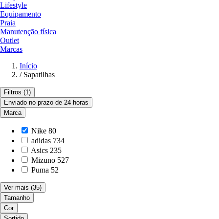
Lifestyle
Equipamento
Praia
Manutenção física
Outlet
Marcas
Início
/
Sapatilhas
Filtros
(1)
Enviado no prazo de 24 horas
Marca
Nike
80
adidas
734
Asics
235
Mizuno
527
Puma
52
Ver mais
(35)
Tamanho
Cor
Sortido