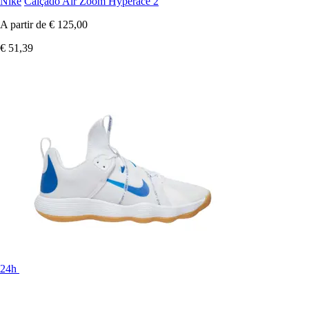
Nike
Calçado Air Zoom Hyperace 2
A partir de
€ 125,00
€ 51,39
24h