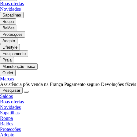
Boas ofertas
Novidades
Sapatilhas
Roupa
Balões
Protecções
Adepto
Lifestyle
Equipamento
Praia
Manutenção física
Outlet
Marcas
Assistência pós-venda na França
Pagamento seguro
Devoluções fáceis
Pesquisar
Saldos
Boas ofertas
Novidades
Sapatilhas
Roupa
Balões
Protecções
Adepto