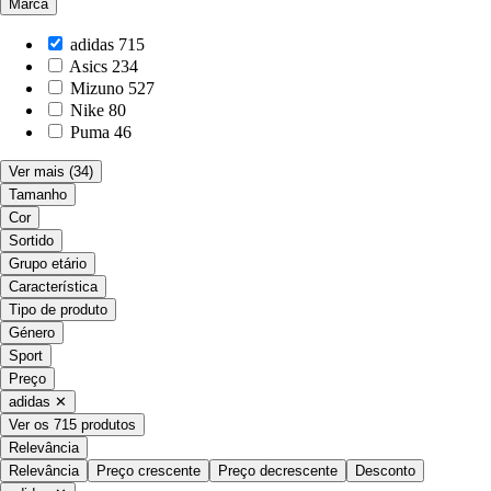
Marca
adidas
715
Asics
234
Mizuno
527
Nike
80
Puma
46
Ver mais
(34)
Tamanho
Cor
Sortido
Grupo etário
Característica
Tipo de produto
Género
Sport
Preço
adidas
✕
Ver os 715 produtos
Relevância
Relevância
Preço crescente
Preço decrescente
Desconto