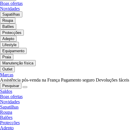
Boas ofertas
Novidades
Sapatilhas
Roupa
Balões
Protecções
Adepto
Lifestyle
Equipamento
Praia
Manutenção física
Outlet
Marcas
Assistência pós-venda na França
Pagamento seguro
Devoluções fáceis
Pesquisar
Saldos
Boas ofertas
Novidades
Sapatilhas
Roupa
Balões
Protecções
Adepto