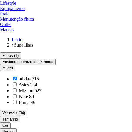
Lifestyle
Equipamento
Praia
Manutenção física
Outlet
Marcas
Início
/
Sapatilhas
Filtros
(1)
Enviado no prazo de 24 horas
Marca
adidas
715
Asics
234
Mizuno
527
Nike
80
Puma
46
Ver mais
(34)
Tamanho
Cor
Sortido