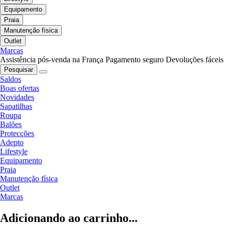
Equipamento
Praia
Manutenção física
Outlet
Marcas
Assistência pós-venda na França
Pagamento seguro
Devoluções fáceis
Pesquisar
Saldos
Boas ofertas
Novidades
Sapatilhas
Roupa
Balões
Protecções
Adepto
Lifestyle
Equipamento
Praia
Manutenção física
Outlet
Marcas
Adicionando ao carrinho...