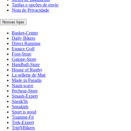
Tarifas e opções de envio
Nota de Privacidade
Nossas lojas
Basket-Center
Daily Bikers
Direct Running
Espace Golf
Foot-Store
Galope-Store
Handball-Store
House of Rugby
La sellerie de Maé
Made in Paradis
Nauti-wave
Pecheur-Store
Smash-Expert
Sneak'In
Sneakids
Sport is good
Training-Fit
Trek-Expert
TripNBikers