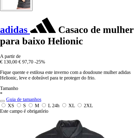
adidas
Casaco de mulher
para baixo Helionic
A partir de
€ 130,00
€ 97,70
-25%
Fique quente e estilosa este inverno com a doudoune mulher adidas
Helionic, leve e dobrável para te proteger do frio.
Tamanho
*
Guia de tamanhos
XS
S
M
L
24h
XL
2XL
Este campo é obrigatório