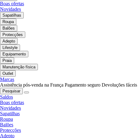
Boas ofertas
Novidades
Sapatilhas
Roupa
Balões
Protecções
Adepto
Lifestyle
Equipamento
Praia
Manutenção física
Outlet
Marcas
Assistência pós-venda na França
Pagamento seguro
Devoluções fáceis
Pesquisar
Saldos
Boas ofertas
Novidades
Sapatilhas
Roupa
Balões
Protecções
Adepto