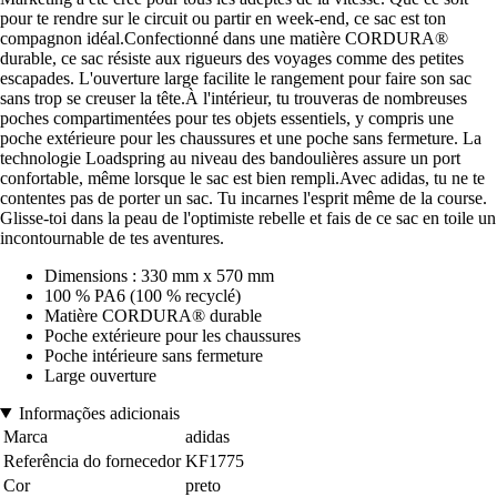
pour te rendre sur le circuit ou partir en week-end, ce sac est ton
compagnon idéal.Confectionné dans une matière CORDURA®
durable, ce sac résiste aux rigueurs des voyages comme des petites
escapades. L'ouverture large facilite le rangement pour faire son sac
sans trop se creuser la tête.À l'intérieur, tu trouveras de nombreuses
poches compartimentées pour tes objets essentiels, y compris une
poche extérieure pour les chaussures et une poche sans fermeture. La
technologie Loadspring au niveau des bandoulières assure un port
confortable, même lorsque le sac est bien rempli.Avec adidas, tu ne te
contentes pas de porter un sac. Tu incarnes l'esprit même de la course.
Glisse-toi dans la peau de l'optimiste rebelle et fais de ce sac en toile un
incontournable de tes aventures.
Dimensions : 330 mm x 570 mm
100 % PA6 (100 % recyclé)
Matière CORDURA® durable
Poche extérieure pour les chaussures
Poche intérieure sans fermeture
Large ouverture
Informações adicionais
Marca
adidas
Referência do fornecedor
KF1775
Cor
preto