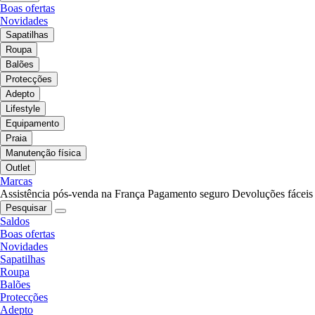
Boas ofertas
Novidades
Sapatilhas
Roupa
Balões
Protecções
Adepto
Lifestyle
Equipamento
Praia
Manutenção física
Outlet
Marcas
Assistência pós-venda na França
Pagamento seguro
Devoluções fáceis
Pesquisar
Saldos
Boas ofertas
Novidades
Sapatilhas
Roupa
Balões
Protecções
Adepto