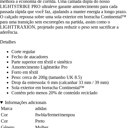
melhora a economia de corrida. Uma camada dupla do nosso
LIGHTSTRIKE PRO ultraleve garante amortecimento para cada
passada rápida que você faz, ajudando a manter energia a longo prazo.
O calçado repousa sobre uma sola exterior em borracha Continental™
para uma transição sem escorregões na partida, assim como o
LIGHTTRAXION, projetado para reduzir o peso sem sacrificar a
aderência.
Detalhes
Corte regular
Fecho de atacadores
Parte superior em têxtil e sintético
Amortecimento Lightstrike Pro
Forro em têxtil
Peso: cerca de 200g (tamanho UK 8.5)
Drop da entressola: 6 mm (calcanhar 33 mm / 39 mm)
Sola exterior em borracha Continental™
Contém pelo menos 20% de conteúdo reciclado
Informações adicionais
Marca
adidas
Cor
ftwbla/fermet/menpou
Cor
Preto
Género
Mulher