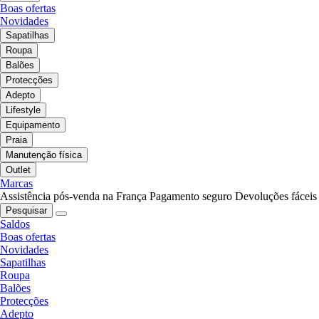
Boas ofertas
Novidades
Sapatilhas
Roupa
Balões
Protecções
Adepto
Lifestyle
Equipamento
Praia
Manutenção física
Outlet
Marcas
Assistência pós-venda na França
Pagamento seguro
Devoluções fáceis
Pesquisar
Saldos
Boas ofertas
Novidades
Sapatilhas
Roupa
Balões
Protecções
Adepto