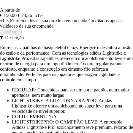
A partir de
€ 150,00
€ 73,36
-51%
+€ 3,67
oferecidos na sua proxima encomenda
Creditados apos a
validacao da sua encomenda
Loading...
Descrição
Entre nas sapatilhas de basquetebol Crazy Energy+ e descubra a fusão
do estilo e da performance. Com as tecnologias adidas Lightstrike e
Lightstrike Pro, estas sapatilhas oferecem um acolchoamento leve e um
retorno de energia para um jogo dinâmico. O corte regular garante
conforto, enquanto a construção em cimento frio reforça a
durabilidade. Perfeitas para os jogadores que exigem agilidade e
controlo em campo.
REGULAR: Concebidas para ser um corte padrão, nem muito
apertadas, nem muito largas
LIGHTSTRIKE: A LUZ TORNA RÁPIDO. Adidas
Lightstrike oferece um acolchoamento super leve para uma
velocidade de nível superior.
COLD CEMENT: N/A
LIGHTSTRIKEPRO: O CAMPEÃO LEVE. A entressola
Adidas Lightstrike Pro, acolchoamento leve premium, retorno de
energia perfeito e reatividade otimizada.