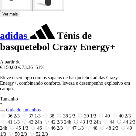
Ver mais
adidas
Ténis de
basquetebol Crazy Energy+
A partir de
€ 150,00
€ 73,36
-51%
Eleve o seu jogo com os sapatos de basquetebol adidas Crazy
Energy+, combinando conforto, leveza e desempenho explosivo em
campo.
Tamanho
*
Guia de tamanhos
36 2/3
37 1/3
38
38 2/3
39 1/3
40
40 2/3
41 1/3
42
24h
42 2/3
24h
43 1/3
24h
44
44 2/3
24h
45 1/3
46
46 2/3
47 1/3
48
48 2/3
49
1/3
50 2/3
52 2/3