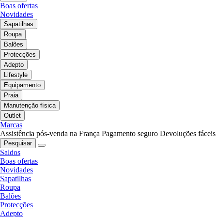
Boas ofertas
Novidades
Sapatilhas
Roupa
Balões
Protecções
Adepto
Lifestyle
Equipamento
Praia
Manutenção física
Outlet
Marcas
Assistência pós-venda na França
Pagamento seguro
Devoluções fáceis
Pesquisar
Saldos
Boas ofertas
Novidades
Sapatilhas
Roupa
Balões
Protecções
Adepto