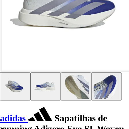
adidas
Sapatilhas de
running Adizero Evo SL Woven