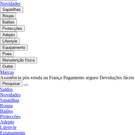
Novidades
Sapatilhas
Roupa
Balões
Protecções
Adepto
Lifestyle
Equipamento
Praia
Manutenção física
Outlet
Marcas
Assistência pós-venda na França
Pagamento seguro
Devoluções fáceis
Pesquisar
Saldos
Novidades
Sapatilhas
Roupa
Balões
Protecções
Adepto
Lifestyle
Equipamento