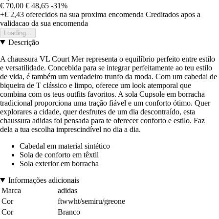
€ 70,00
€ 48,65
-31%
+€ 2,43
oferecidos na sua proxima encomenda
Creditados apos a
validacao da sua encomenda
Loading...
Descrição
A chaussura VL Court Mer representa o equilíbrio perfeito entre estilo
e versatilidade. Concebida para se integrar perfeitamente ao teu estilo
de vida, é também um verdadeiro trunfo da moda. Com um cabedal de
biqueira de T clássico e limpo, oferece um look atemporal que
combina com os teus outfits favoritos. A sola Cupsole em borracha
tradicional proporciona uma tração fiável e um conforto ótimo. Quer
explorares a cidade, quer desfrutes de um dia descontraído, esta
chaussura adidas foi pensada para te oferecer conforto e estilo. Faz
dela a tua escolha imprescindível no dia a dia.
Cabedal em material sintético
Sola de conforto em têxtil
Sola exterior em borracha
Informações adicionais
Marca
adidas
Cor
ftwwht/semiru/greone
Cor
Branco