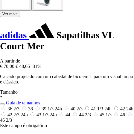
Ver mais
adidas
Sapatilhas VL
Court Mer
A partir de
€ 70,00
€ 48,65
-31%
Calçado projetado com um cabedal de bico em T para um visual limpo
e clássico.
Tamanho
*
Guia de tamanhos
36 2/3
38
39 1/3
24h
40 2/3
41 1/3
24h
42
24h
42 2/3
24h
43 1/3
24h
44
44 2/3
45 1/3
46
46 2/3
Este campo é obrigatório