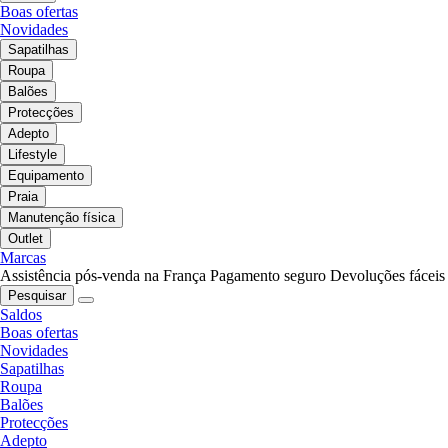
Boas ofertas
Novidades
Sapatilhas
Roupa
Balões
Protecções
Adepto
Lifestyle
Equipamento
Praia
Manutenção física
Outlet
Marcas
Assistência pós-venda na França
Pagamento seguro
Devoluções fáceis
Pesquisar
Saldos
Boas ofertas
Novidades
Sapatilhas
Roupa
Balões
Protecções
Adepto