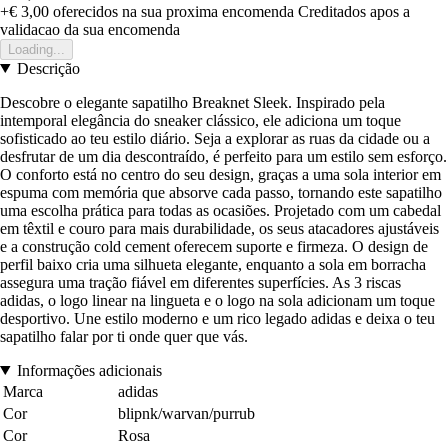
+€ 3,00
oferecidos na sua proxima encomenda
Creditados apos a
validacao da sua encomenda
Loading...
Descrição
Descobre o elegante sapatilho Breaknet Sleek. Inspirado pela
intemporal elegância do sneaker clássico, ele adiciona um toque
sofisticado ao teu estilo diário. Seja a explorar as ruas da cidade ou a
desfrutar de um dia descontraído, é perfeito para um estilo sem esforço.
O conforto está no centro do seu design, graças a uma sola interior em
espuma com memória que absorve cada passo, tornando este sapatilho
uma escolha prática para todas as ocasiões. Projetado com um cabedal
em têxtil e couro para mais durabilidade, os seus atacadores ajustáveis
e a construção cold cement oferecem suporte e firmeza. O design de
perfil baixo cria uma silhueta elegante, enquanto a sola em borracha
assegura uma tração fiável em diferentes superfícies. As 3 riscas
adidas, o logo linear na lingueta e o logo na sola adicionam um toque
desportivo. Une estilo moderno e um rico legado adidas e deixa o teu
sapatilho falar por ti onde quer que vás.
Informações adicionais
Marca
adidas
Cor
blipnk/warvan/purrub
Cor
Rosa