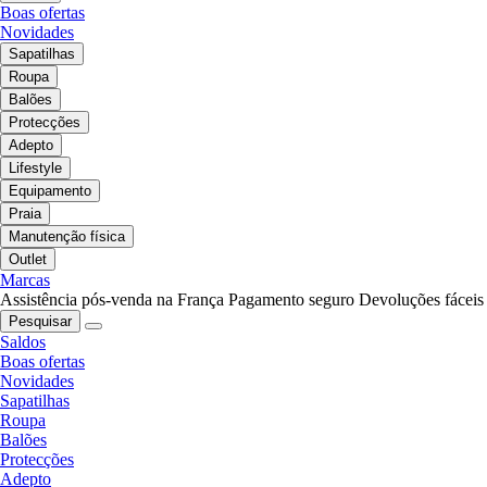
Boas ofertas
Novidades
Sapatilhas
Roupa
Balões
Protecções
Adepto
Lifestyle
Equipamento
Praia
Manutenção física
Outlet
Marcas
Assistência pós-venda na França
Pagamento seguro
Devoluções fáceis
Pesquisar
Saldos
Boas ofertas
Novidades
Sapatilhas
Roupa
Balões
Protecções
Adepto