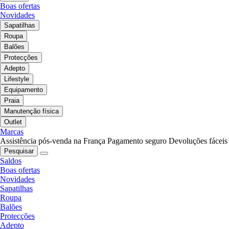
Boas ofertas
Novidades
Sapatilhas
Roupa
Balões
Protecções
Adepto
Lifestyle
Equipamento
Praia
Manutenção física
Outlet
Marcas
Assistência pós-venda na França
Pagamento seguro
Devoluções fáceis
Pesquisar
Saldos
Boas ofertas
Novidades
Sapatilhas
Roupa
Balões
Protecções
Adepto