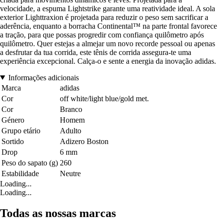
velocidade, a espuma Lightstrike garante uma reatividade ideal. A sola
exterior Lighttraxion é projetada para reduzir o peso sem sacrificar a
aderência, enquanto a borracha Continental™ na parte frontal favorece
a tração, para que possas progredir com confiança quilômetro após
quilômetro. Quer estejas a almejar um novo recorde pessoal ou apenas
a desfrutar da tua corrida, este tênis de corrida assegura-te uma
experiência excepcional. Calça-o e sente a energia da inovação adidas.
Informações adicionais
Marca
adidas
Cor
off white/light blue/gold met.
Cor
Branco
Género
Homem
Grupo etário
Adulto
Sortido
Adizero Boston
Drop
6 mm
Peso do sapato (g)
260
Estabilidade
Neutre
Loading...
Loading...
Todas as nossas marcas