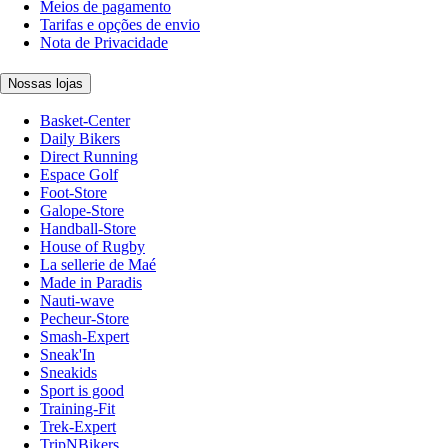
Meios de pagamento
Tarifas e opções de envio
Nota de Privacidade
Nossas lojas
Basket-Center
Daily Bikers
Direct Running
Espace Golf
Foot-Store
Galope-Store
Handball-Store
House of Rugby
La sellerie de Maé
Made in Paradis
Nauti-wave
Pecheur-Store
Smash-Expert
Sneak'In
Sneakids
Sport is good
Training-Fit
Trek-Expert
TripNBikers