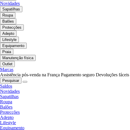
Novidades
Sapatilhas
Roupa
Balões
Protecções
Adepto
Lifestyle
Equipamento
Praia
Manutenção física
Outlet
Marcas
Assistência pós-venda na França
Pagamento seguro
Devoluções fáceis
Pesquisar
Saldos
Novidades
Sapatilhas
Roupa
Balões
Protecções
Adepto
Lifestyle
Equipamento