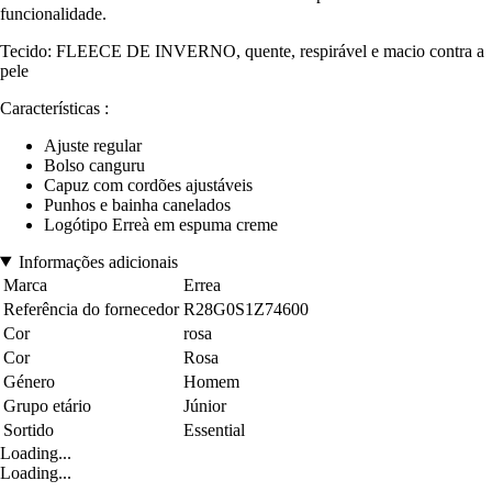
funcionalidade.
Tecido: FLEECE DE INVERNO, quente, respirável e macio contra a
pele
Características :
Ajuste regular
Bolso canguru
Capuz com cordões ajustáveis
Punhos e bainha canelados
Logótipo Erreà em espuma creme
Informações adicionais
Marca
Errea
Referência do fornecedor
R28G0S1Z74600
Cor
rosa
Cor
Rosa
Género
Homem
Grupo etário
Júnior
Sortido
Essential
Loading...
Loading...