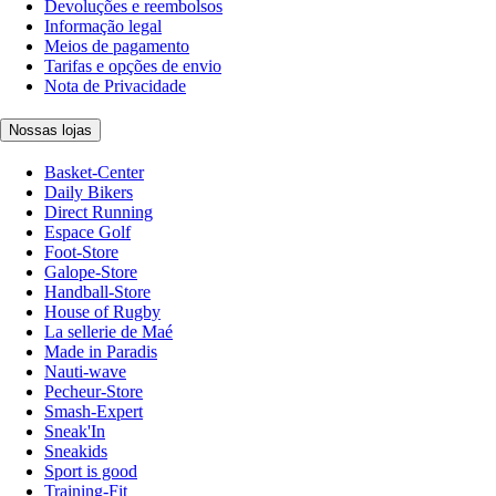
Devoluções e reembolsos
Informação legal
Meios de pagamento
Tarifas e opções de envio
Nota de Privacidade
Nossas lojas
Basket-Center
Daily Bikers
Direct Running
Espace Golf
Foot-Store
Galope-Store
Handball-Store
House of Rugby
La sellerie de Maé
Made in Paradis
Nauti-wave
Pecheur-Store
Smash-Expert
Sneak'In
Sneakids
Sport is good
Training-Fit