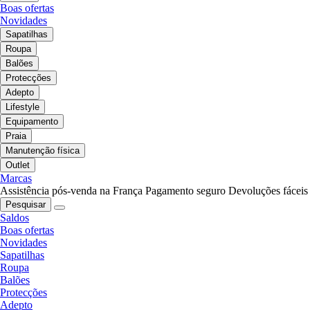
Boas ofertas
Novidades
Sapatilhas
Roupa
Balões
Protecções
Adepto
Lifestyle
Equipamento
Praia
Manutenção física
Outlet
Marcas
Assistência pós-venda na França
Pagamento seguro
Devoluções fáceis
Pesquisar
Saldos
Boas ofertas
Novidades
Sapatilhas
Roupa
Balões
Protecções
Adepto