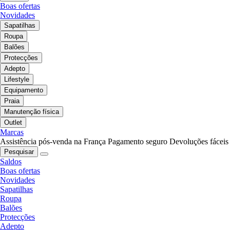
Boas ofertas
Novidades
Sapatilhas
Roupa
Balões
Protecções
Adepto
Lifestyle
Equipamento
Praia
Manutenção física
Outlet
Marcas
Assistência pós-venda na França
Pagamento seguro
Devoluções fáceis
Pesquisar
Saldos
Boas ofertas
Novidades
Sapatilhas
Roupa
Balões
Protecções
Adepto