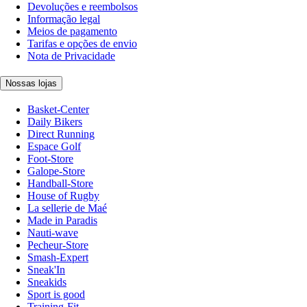
Devoluções e reembolsos
Informação legal
Meios de pagamento
Tarifas e opções de envio
Nota de Privacidade
Nossas lojas
Basket-Center
Daily Bikers
Direct Running
Espace Golf
Foot-Store
Galope-Store
Handball-Store
House of Rugby
La sellerie de Maé
Made in Paradis
Nauti-wave
Pecheur-Store
Smash-Expert
Sneak'In
Sneakids
Sport is good
Training-Fit