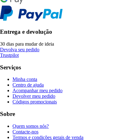
Entrega e devolução
30 dias para mudar de ideia
Devolva seu pedido
Trustpilot
Serviços
Minha conta
Centro de ajuda
Acompanhar meu pedido
Devolver meu pedido
Códigos promocionais
Sobre
Quem somos nós?
Contacte-nos
Termos e condições gerais de venda