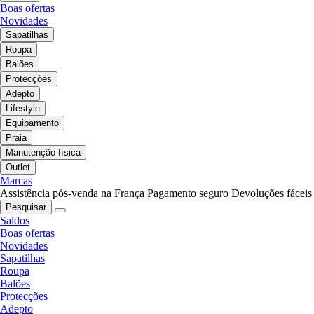
Boas ofertas
Novidades
Sapatilhas
Roupa
Balões
Protecções
Adepto
Lifestyle
Equipamento
Praia
Manutenção física
Outlet
Marcas
Assistência pós-venda na França
Pagamento seguro
Devoluções fáceis
Pesquisar
Saldos
Boas ofertas
Novidades
Sapatilhas
Roupa
Balões
Protecções
Adepto