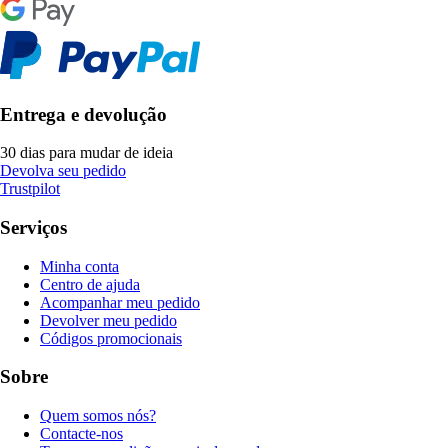
Entrega e devolução
30 dias para mudar de ideia
Devolva seu pedido
Trustpilot
Serviços
Minha conta
Centro de ajuda
Acompanhar meu pedido
Devolver meu pedido
Códigos promocionais
Sobre
Quem somos nós?
Contacte-nos