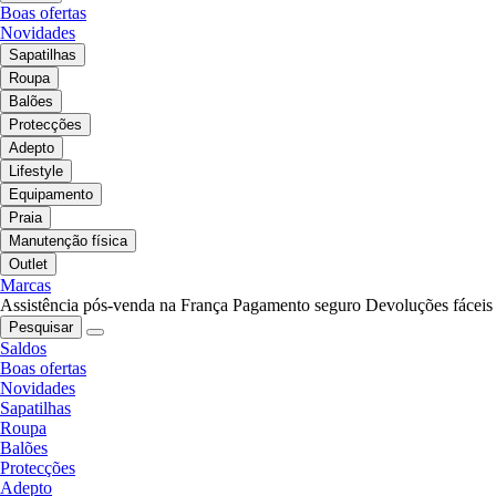
Boas ofertas
Novidades
Sapatilhas
Roupa
Balões
Protecções
Adepto
Lifestyle
Equipamento
Praia
Manutenção física
Outlet
Marcas
Assistência pós-venda na França
Pagamento seguro
Devoluções fáceis
Pesquisar
Saldos
Boas ofertas
Novidades
Sapatilhas
Roupa
Balões
Protecções
Adepto