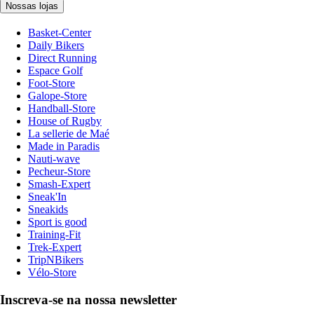
Nossas lojas
Basket-Center
Daily Bikers
Direct Running
Espace Golf
Foot-Store
Galope-Store
Handball-Store
House of Rugby
La sellerie de Maé
Made in Paradis
Nauti-wave
Pecheur-Store
Smash-Expert
Sneak'In
Sneakids
Sport is good
Training-Fit
Trek-Expert
TripNBikers
Vélo-Store
Inscreva-se na nossa newsletter