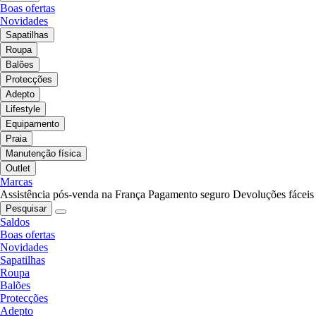
Boas ofertas
Novidades
Sapatilhas
Roupa
Balões
Protecções
Adepto
Lifestyle
Equipamento
Praia
Manutenção física
Outlet
Marcas
Assistência pós-venda na França
Pagamento seguro
Devoluções fáceis
Pesquisar
Saldos
Boas ofertas
Novidades
Sapatilhas
Roupa
Balões
Protecções
Adepto