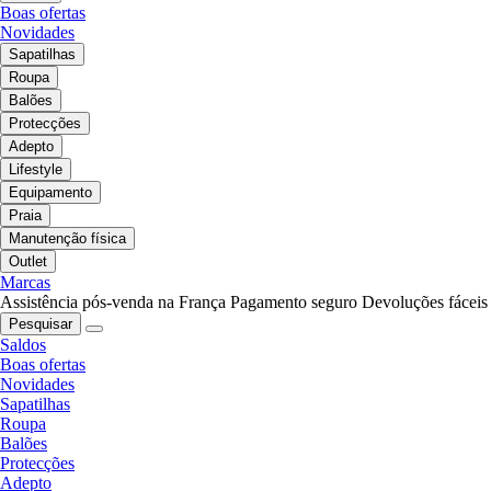
Boas ofertas
Novidades
Sapatilhas
Roupa
Balões
Protecções
Adepto
Lifestyle
Equipamento
Praia
Manutenção física
Outlet
Marcas
Assistência pós-venda na França
Pagamento seguro
Devoluções fáceis
Pesquisar
Saldos
Boas ofertas
Novidades
Sapatilhas
Roupa
Balões
Protecções
Adepto