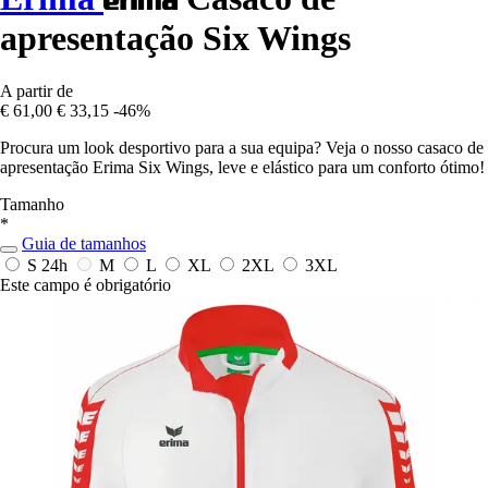
apresentação Six Wings
A partir de
€ 61,00
€ 33,15
-46%
Procura um look desportivo para a sua equipa? Veja o nosso casaco de
apresentação Erima Six Wings, leve e elástico para um conforto ótimo!
Tamanho
*
Guia de tamanhos
S
24h
M
L
XL
2XL
3XL
Este campo é obrigatório