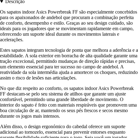
Descrição
Os sapatos indoor Asics Powerbreak FF são especialmente concebidos
para os apaixonados de andebol que procuram a combinação perfeita
de conforto, desempenho e estilo. Graças ao seu design cuidado, são
ideais para os jogadores que se movimentam rapidamente em campo,
oferecendo um suporte ideal durante os movimentos laterais e
acelerações.
Estes sapatos integram tecnologia de ponta que melhora a aderência e a
estabilidade. A sola exterior em borracha de alta qualidade garante uma
tração excecional, permitindo mudanças de direção rápidas e precisas,
um elemento essencial para ter sucesso no campo de andebol. A
reatividade da sola intermédia ajuda a amortecer os choques, reduzindo
assim o risco de lesões nas articulações.
No que diz respeito ao conforto, os sapatos indoor Asics Powerbreak
FF destacam-se pelo seu sistema de atilhos que garante um ajuste
confortável, permitindo uma grande liberdade de movimento. O
interior do sapato é feito com materiais respiráveis que promovem uma
boa circulação de ar, mantendo os seus pés frescos e secos mesmo
durante os jogos mais intensos.
Além disso, o design ergonómico do cabedal oferece um suporte
adicional ao tornozelo, essencial para prevenir entorses enquanto
garante flexibilidade suficiente para o jogo. Seja você um jogador