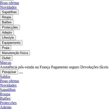
Boas ofertas
Novidades
Sapatilhas
Roupa
Balões
Protecções
Adepto
Lifestyle
Equipamento
Praia
Manutenção física
Outlet
Marcas
Assistência pós-venda na França
Pagamento seguro
Devoluções fáceis
Pesquisar
Saldos
Boas ofertas
Novidades
Sapatilhas
Roupa
Balões
Protecções
Adepto