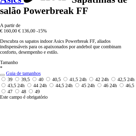
salão Powerbreak FF
A partir de
€ 160,00
€ 136,00
-15%
Descubra os sapatos indoor Asics Powerbreak FF, aliados
indispensáveis para os apaixonados por andebol que combinam
conforto, desempenho e estilo.
Tamanho
*
Guia de tamanhos
39
39,5
40
40,5
41,5
24h
42
24h
42,5
24h
43,5
24h
44
24h
44,5
24h
45
24h
46
24h
46,5
47
48
49
Este campo é obrigatório