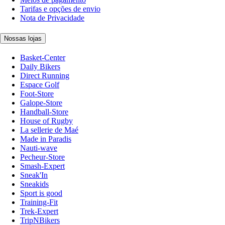
Tarifas e opções de envio
Nota de Privacidade
Nossas lojas
Basket-Center
Daily Bikers
Direct Running
Espace Golf
Foot-Store
Galope-Store
Handball-Store
House of Rugby
La sellerie de Maé
Made in Paradis
Nauti-wave
Pecheur-Store
Smash-Expert
Sneak'In
Sneakids
Sport is good
Training-Fit
Trek-Expert
TripNBikers