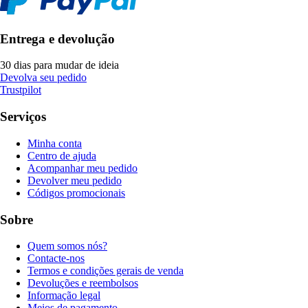
Entrega e devolução
30 dias para mudar de ideia
Devolva seu pedido
Trustpilot
Serviços
Minha conta
Centro de ajuda
Acompanhar meu pedido
Devolver meu pedido
Códigos promocionais
Sobre
Quem somos nós?
Contacte-nos
Termos e condições gerais de venda
Devoluções e reembolsos
Informação legal
Meios de pagamento