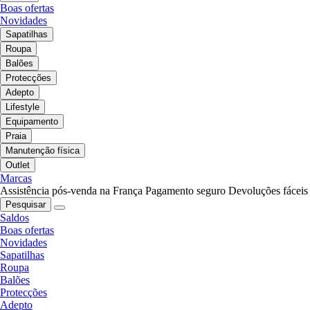
Boas ofertas
Novidades
Sapatilhas
Roupa
Balões
Protecções
Adepto
Lifestyle
Equipamento
Praia
Manutenção física
Outlet
Marcas
Assistência pós-venda na França
Pagamento seguro
Devoluções fáceis
Pesquisar
Saldos
Boas ofertas
Novidades
Sapatilhas
Roupa
Balões
Protecções
Adepto