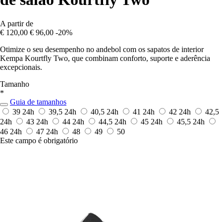
A partir de
€ 120,00
€ 96,00
-20%
Otimize o seu desempenho no andebol com os sapatos de interior
Kempa Kourtfly Two, que combinam conforto, suporte e aderência
excepcionais.
Tamanho
*
Guia de tamanhos
39
24h
39,5
24h
40,5
24h
41
24h
42
24h
42,5
24h
43
24h
44
24h
44,5
24h
45
24h
45,5
24h
46
24h
47
24h
48
49
50
Este campo é obrigatório