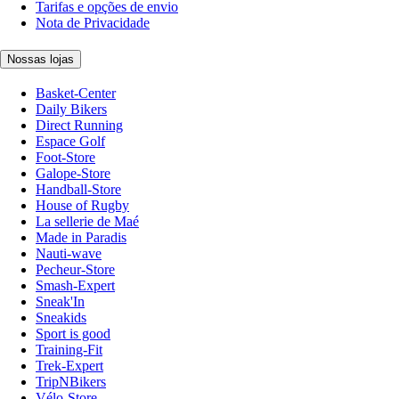
Tarifas e opções de envio
Nota de Privacidade
Nossas lojas
Basket-Center
Daily Bikers
Direct Running
Espace Golf
Foot-Store
Galope-Store
Handball-Store
House of Rugby
La sellerie de Maé
Made in Paradis
Nauti-wave
Pecheur-Store
Smash-Expert
Sneak'In
Sneakids
Sport is good
Training-Fit
Trek-Expert
TripNBikers
Vélo-Store