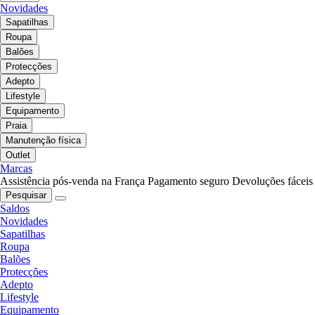
Novidades
Sapatilhas
Roupa
Balões
Protecções
Adepto
Lifestyle
Equipamento
Praia
Manutenção física
Outlet
Marcas
Assistência pós-venda na França
Pagamento seguro
Devoluções fáceis
Pesquisar
Saldos
Novidades
Sapatilhas
Roupa
Balões
Protecções
Adepto
Lifestyle
Equipamento