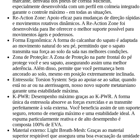
marcante, derivada dos pneus de corrida Michelin,
especialmente desenvolvida com um perfil em colmeia integrado
garante o controle máximo - em todas as situações.
Re-Action Zone: Apoio eficaz para mudanças de direção rápidas
e movimentos rotativos dinâmicos. A Re-Action Zone foi
desenvolvida para lhe oferecer o melhor suporte possível para
movimentos ágeis e poderosos.
Forma Ergonômica: A forma do calcanhar do sapato é adaptada
ao movimento natural do seu pé, permitindo que o sapato
transmita sua força ao solo da sala nas melhores condições.
Zona de Proteção: A Zona de Proteção na parte frontal do pé
protege você e seu sapato, assegurando assim uma melhor
aderência. Além disso, permite que você permaneça bem
ancorado ao solo, mesmo em posição extremamente inclinada.
Entressola: Torsion System: Seja ao apoiar-se ao saltar, quando
está no ar ou na aterrissagem, nosso novo suporte metatarsiano
garante uma estabilidade máxima.
K-PWR: Desempenho máximo graças ao K-PWR. A forma
única da entressola absorve as forças exercidas e as transmite
perfeitamente à sola externa. Você beneficia assim de um suporte
seguro, retorno de energia máximo e uma estabilidade ideal. A
espuma particularmente reativa e de alto desempenho é
composta 100% de EVA.
Material externo: Light Breath-Mesh: Graças ao material
superior respirável que assegura uma boa evacuação da umidade