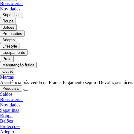
Boas ofertas
Novidades
Sapatilhas
Roupa
Balões
Protecções
Adepto
Lifestyle
Equipamento
Praia
Manutenção física
Outlet
Marcas
Assistência pós-venda na França
Pagamento seguro
Devoluções fáceis
Pesquisar
Saldos
Boas ofertas
Novidades
Sapatilhas
Roupa
Balões
Protecções
Adepto