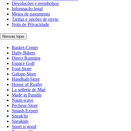
Devoluções e reembolsos
Informação legal
Meios de pagamento
Tarifas e opções de envio
Nota de Privacidade
Nossas lojas
Basket-Center
Daily Bikers
Direct Running
Espace Golf
Foot-Store
Galope-Store
Handball-Store
House of Rugby
La sellerie de Maé
Made in Paradis
Nauti-wave
Pecheur-Store
Smash-Expert
Sneak'In
Sneakids
Sport is good