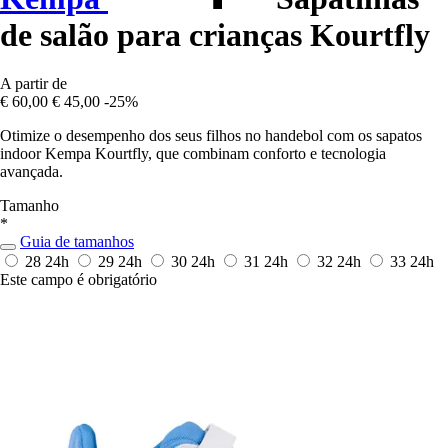
de salão para crianças Kourtfly
A partir de
€ 60,00
€ 45,00
-25%
Otimize o desempenho dos seus filhos no handebol com os sapatos
indoor Kempa Kourtfly, que combinam conforto e tecnologia
avançada.
Tamanho
*
Guia de tamanhos
28
24h
29
24h
30
24h
31
24h
32
24h
33
24h
Este campo é obrigatório