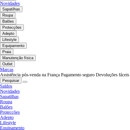
Novidades
Sapatilhas
Roupa
Balões
Protecções
Adepto
Lifestyle
Equipamento
Praia
Manutenção física
Outlet
Marcas
Assistência pós-venda na França
Pagamento seguro
Devoluções fáceis
Pesquisar
Saldos
Novidades
Sapatilhas
Roupa
Balões
Protecções
Adepto
Lifestyle
Equipamento