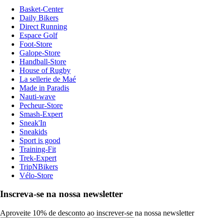
Basket-Center
Daily Bikers
Direct Running
Espace Golf
Foot-Store
Galope-Store
Handball-Store
House of Rugby
La sellerie de Maé
Made in Paradis
Nauti-wave
Pecheur-Store
Smash-Expert
Sneak'In
Sneakids
Sport is good
Training-Fit
Trek-Expert
TripNBikers
Vélo-Store
Inscreva-se na nossa newsletter
Aproveite 10% de desconto ao inscrever-se na nossa newsletter