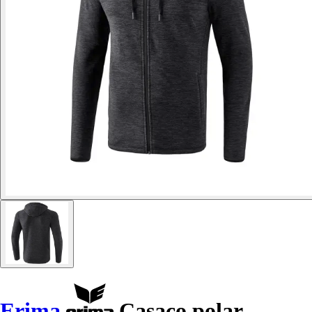
Erima
Casaco polar