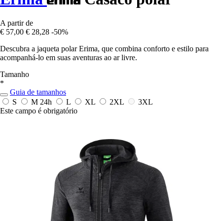
A partir de
€ 57,00
€ 28,28
-50%
Descubra a jaqueta polar Erima, que combina conforto e estilo para
acompanhá-lo em suas aventuras ao ar livre.
Tamanho
*
Guia de tamanhos
S
M
24h
L
XL
2XL
3XL
Este campo é obrigatório