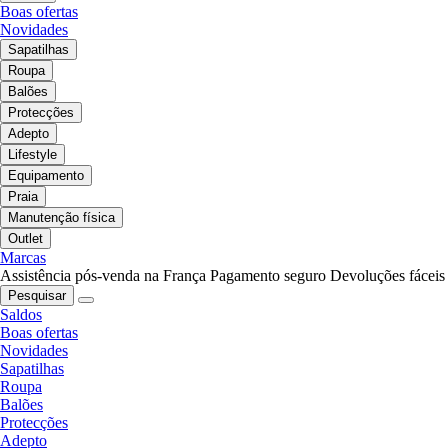
Boas ofertas
Novidades
Sapatilhas
Roupa
Balões
Protecções
Adepto
Lifestyle
Equipamento
Praia
Manutenção física
Outlet
Marcas
Assistência pós-venda na França
Pagamento seguro
Devoluções fáceis
Pesquisar
Saldos
Boas ofertas
Novidades
Sapatilhas
Roupa
Balões
Protecções
Adepto