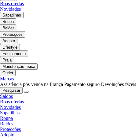
Boas ofertas
Novidades
Sapatilhas
Roupa
Balões
Protecções
Adepto
Lifestyle
Equipamento
Praia
Manutenção física
Outlet
Marcas
Assistência pós-venda na França
Pagamento seguro
Devoluções fáceis
Pesquisar
Saldos
Boas ofertas
Novidades
Sapatilhas
Roupa
Balões
Protecções
Adepto