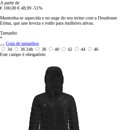
A partir de
€ 100,00
€ 48,99
-51%
Mantenha-se aquecida e no auge do seu treino com a Doudoune
Erima, que une leveza e estilo para mulheres ativas.
Tamanho
*
Guia de tamanhos
34
36
24h
38
40
42
44
46
Este campo é obrigatório