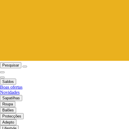
Pesquisar
Saldos
Boas ofertas
Novidades
Sapatilhas
Roupa
Balões
Protecções
Adepto
Lifestyle