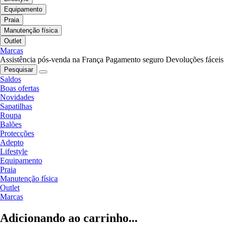
Equipamento
Praia
Manutenção física
Outlet
Marcas
Assistência pós-venda na França
Pagamento seguro
Devoluções fáceis
Pesquisar
Saldos
Boas ofertas
Novidades
Sapatilhas
Roupa
Balões
Protecções
Adepto
Lifestyle
Equipamento
Praia
Manutenção física
Outlet
Marcas
Adicionando ao carrinho...