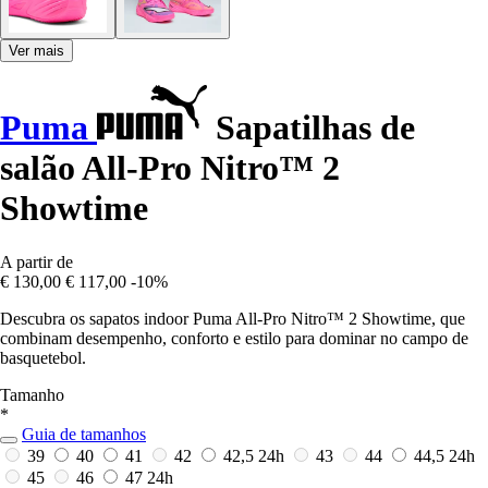
Ver mais
Puma
Sapatilhas de
salão All-Pro Nitro™ 2
Showtime
A partir de
€ 130,00
€ 117,00
-10%
Descubra os sapatos indoor Puma All-Pro Nitro™ 2 Showtime, que
combinam desempenho, conforto e estilo para dominar no campo de
basquetebol.
Tamanho
*
Guia de tamanhos
39
40
41
42
42,5
24h
43
44
44,5
24h
45
46
47
24h