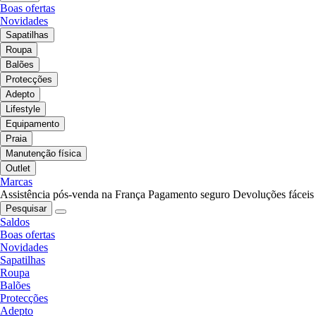
Boas ofertas
Novidades
Sapatilhas
Roupa
Balões
Protecções
Adepto
Lifestyle
Equipamento
Praia
Manutenção física
Outlet
Marcas
Assistência pós-venda na França
Pagamento seguro
Devoluções fáceis
Pesquisar
Saldos
Boas ofertas
Novidades
Sapatilhas
Roupa
Balões
Protecções
Adepto