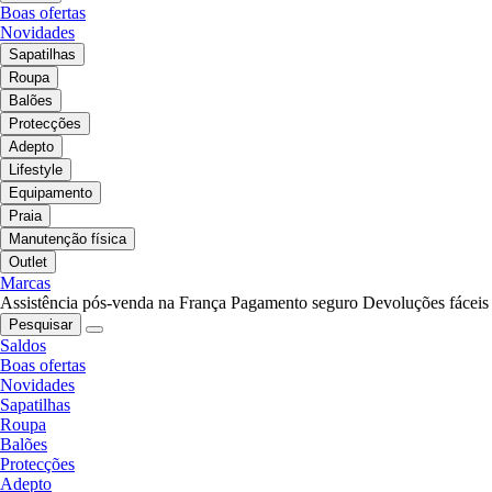
Boas ofertas
Novidades
Sapatilhas
Roupa
Balões
Protecções
Adepto
Lifestyle
Equipamento
Praia
Manutenção física
Outlet
Marcas
Assistência pós-venda na França
Pagamento seguro
Devoluções fáceis
Pesquisar
Saldos
Boas ofertas
Novidades
Sapatilhas
Roupa
Balões
Protecções
Adepto