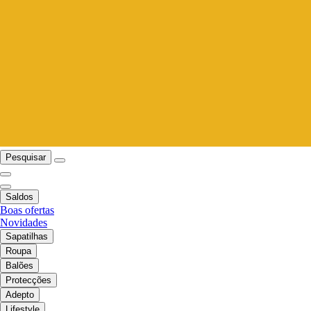
Pesquisar
Saldos
Boas ofertas
Novidades
Sapatilhas
Roupa
Balões
Protecções
Adepto
Lifestyle