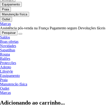
Equipamento
Praia
Manutenção física
Outlet
Marcas
Assistência pós-venda na França
Pagamento seguro
Devoluções fáceis
Pesquisar
Saldos
Boas ofertas
Novidades
Sapatilhas
Roupa
Balões
Protecções
Adepto
Lifestyle
Equipamento
Praia
Manutenção física
Outlet
Marcas
Adicionando ao carrinho...