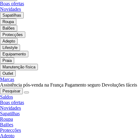
Boas ofertas
Novidades
Sapatilhas
Roupa
Balões
Protecções
Adepto
Lifestyle
Equipamento
Praia
Manutenção física
Outlet
Marcas
Assistência pós-venda na França
Pagamento seguro
Devoluções fáceis
Pesquisar
Saldos
Boas ofertas
Novidades
Sapatilhas
Roupa
Balões
Protecções
Adepto