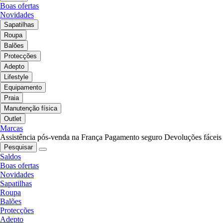
Boas ofertas
Novidades
Sapatilhas
Roupa
Balões
Protecções
Adepto
Lifestyle
Equipamento
Praia
Manutenção física
Outlet
Marcas
Assistência pós-venda na França
Pagamento seguro
Devoluções fáceis
Pesquisar
Saldos
Boas ofertas
Novidades
Sapatilhas
Roupa
Balões
Protecções
Adepto