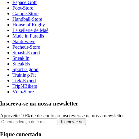
Espace Golf
Foot-Store
Galope-Store
Handball-Store
House of Rugby
La sellerie de Maé
Made in Paradis
Nauti-wave
Pecheur-Store
Smash-Expert
Sneak'In
Sneakids
Sport is good
Training-Fit
Trek-Expert
TripNBikers
Vélo-Store
Inscreva-se na nossa newsletter
Aproveite 10% de desconto ao inscrever-se na nossa newsletter
Inscrever-se
Fique conectado