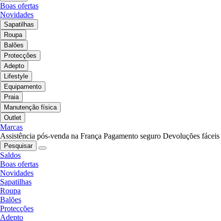
Boas ofertas
Novidades
Sapatilhas
Roupa
Balões
Protecções
Adepto
Lifestyle
Equipamento
Praia
Manutenção física
Outlet
Marcas
Assistência pós-venda na França
Pagamento seguro
Devoluções fáceis
Pesquisar
Saldos
Boas ofertas
Novidades
Sapatilhas
Roupa
Balões
Protecções
Adepto