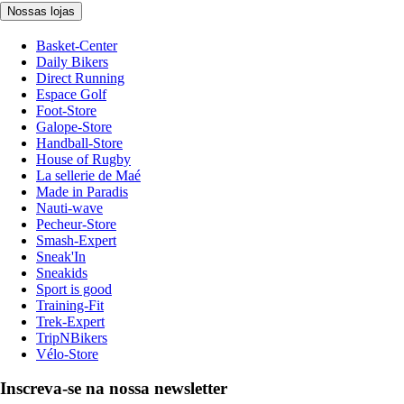
Nossas lojas
Basket-Center
Daily Bikers
Direct Running
Espace Golf
Foot-Store
Galope-Store
Handball-Store
House of Rugby
La sellerie de Maé
Made in Paradis
Nauti-wave
Pecheur-Store
Smash-Expert
Sneak'In
Sneakids
Sport is good
Training-Fit
Trek-Expert
TripNBikers
Vélo-Store
Inscreva-se na nossa newsletter