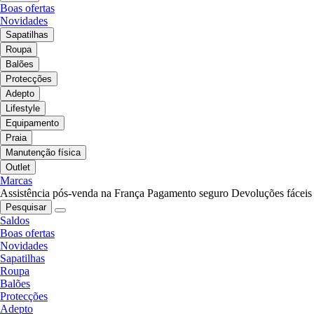
Boas ofertas
Novidades
Sapatilhas
Roupa
Balões
Protecções
Adepto
Lifestyle
Equipamento
Praia
Manutenção física
Outlet
Marcas
Assistência pós-venda na França
Pagamento seguro
Devoluções fáceis
Pesquisar
Saldos
Boas ofertas
Novidades
Sapatilhas
Roupa
Balões
Protecções
Adepto