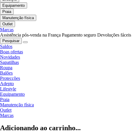
Equipamento
Praia
Manutenção física
Outlet
Marcas
Assistência pós-venda na França
Pagamento seguro
Devoluções fáceis
Pesquisar
Saldos
Boas ofertas
Novidades
Sapatilhas
Roupa
Balões
Protecções
Adepto
Lifestyle
Equipamento
Praia
Manutenção física
Outlet
Marcas
Adicionando ao carrinho...