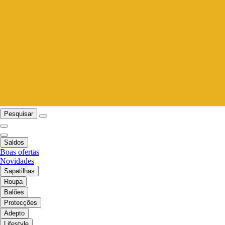
Pesquisar
Saldos
Boas ofertas
Novidades
Sapatilhas
Roupa
Balões
Protecções
Adepto
Lifestyle