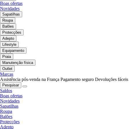
Boas ofertas
Novidades
Sapatilhas
Roupa
Balões
Protecções
Adepto
Lifestyle
Equipamento
Praia
Manutenção física
Outlet
Marcas
Assistência pós-venda na França
Pagamento seguro
Devoluções fáceis
Pesquisar
Saldos
Boas ofertas
Novidades
Sapatilhas
Roupa
Balões
Protecções
Adepto