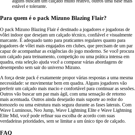
alguns buscam um calçado muito reativo, outros uma base mais
estável e tolerante.
Para quem é o pack Mizuno Blazing Flair?
O pack Mizuno Blazing Flair é destinado a jogadores e jogadoras de
vôlei indoor que desejam um calçado técnico, confiável e visualmente
marcante. É adequado tanto para praticantes regulares quanto para
jogadores de vôlei mais engajados em clubes, que precisam de um par
capaz de acompanhar as exigências do jogo moderno. Se você procura
um calçado para treinamento, competição ou uma prática intensa em
quadra, esta seleção ajuda você a comparar várias abordagens de
desempenho sem sair do universo Mizuno.
A força deste pack é exatamente propor várias respostas a uma mesma
necessidade: se movimentar bem em quadra. Alguns jogadores vão
preferir um calçado mais macio e confortável para continuar as sessões.
Outros vão buscar um par mais ágil, com uma sensação de retorno
mais acentuada. Outros ainda desejarão mais suporte ao redor do
tornozelo ou uma estrutura mais segura durante as fases laterais. Com
Wave Luminous, Neo Jump, Wave Lightning Elite e Wave Lightning
Elite Mid, você pode refinar sua escolha de acordo com suas
verdadeiras prioridades, sem se limitar a um único tipo de calçado.
FAQ