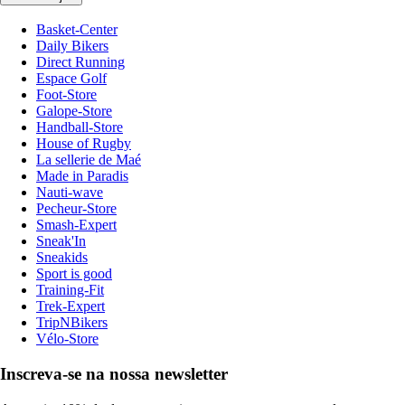
Basket-Center
Daily Bikers
Direct Running
Espace Golf
Foot-Store
Galope-Store
Handball-Store
House of Rugby
La sellerie de Maé
Made in Paradis
Nauti-wave
Pecheur-Store
Smash-Expert
Sneak'In
Sneakids
Sport is good
Training-Fit
Trek-Expert
TripNBikers
Vélo-Store
Inscreva-se na nossa newsletter