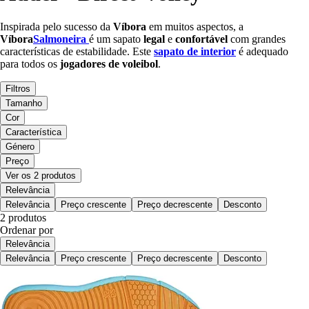
Inspirada pelo sucesso da
Víbora
em muitos aspectos, a
Víbora
Salmoneira
é um sapato
legal
e
confortável
com grandes
características de estabilidade. Este
sapato de interior
é adequado
para todos os
jogadores de
voleibol
.
Filtros
Tamanho
Cor
Característica
Género
Preço
Ver os 2 produtos
Relevância
Relevância
Preço crescente
Preço decrescente
Desconto
2 produtos
Ordenar por
Relevância
Relevância
Preço crescente
Preço decrescente
Desconto