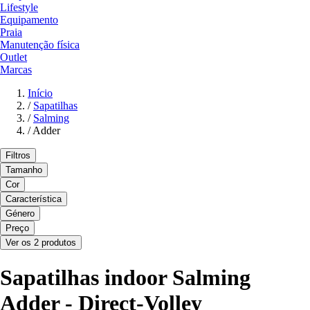
Lifestyle
Equipamento
Praia
Manutenção física
Outlet
Marcas
Início
/
Sapatilhas
/
Salming
/
Adder
Filtros
Tamanho
Cor
Característica
Género
Preço
Ver os 2 produtos
Sapatilhas indoor Salming
Adder - Direct-Volley