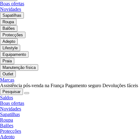
Boas ofertas
Novidades
Sapatilhas
Roupa
Balões
Protecções
Adepto
Lifestyle
Equipamento
Praia
Manutenção física
Outlet
Marcas
Assistência pós-venda na França
Pagamento seguro
Devoluções fáceis
Pesquisar
Saldos
Boas ofertas
Novidades
Sapatilhas
Roupa
Balões
Protecções
Adepto