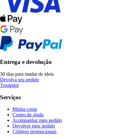
Entrega e devolução
30 dias para mudar de ideia
Devolva seu pedido
Trustpilot
Serviços
Minha conta
Centro de ajuda
Acompanhar meu pedido
Devolver meu pedido
Códigos promocionais