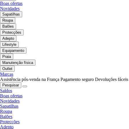
Boas ofertas
Novidades
Sapatilhas
Roupa
Balões
Protecções
Adepto
Lifestyle
Equipamento
Praia
Manutenção física
Outlet
Marcas
Assistência pós-venda na França
Pagamento seguro
Devoluções fáceis
Pesquisar
Saldos
Boas ofertas
Novidades
Sapatilhas
Roupa
Balões
Protecções
Adepto