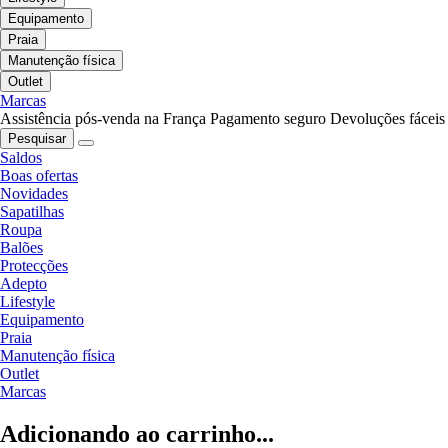
Equipamento
Praia
Manutenção física
Outlet
Marcas
Assistência pós-venda na França
Pagamento seguro
Devoluções fáceis
Pesquisar
Saldos
Boas ofertas
Novidades
Sapatilhas
Roupa
Balões
Protecções
Adepto
Lifestyle
Equipamento
Praia
Manutenção física
Outlet
Marcas
Adicionando ao carrinho...