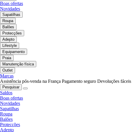
Boas ofertas
Novidades
Sapatilhas
Roupa
Balões
Protecções
Adepto
Lifestyle
Equipamento
Praia
Manutenção física
Outlet
Marcas
Assistência pós-venda na França
Pagamento seguro
Devoluções fáceis
Pesquisar
Saldos
Boas ofertas
Novidades
Sapatilhas
Roupa
Balões
Protecções
Adepto