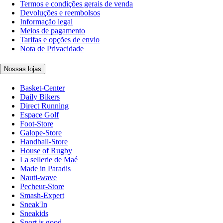
Termos e condições gerais de venda
Devoluções e reembolsos
Informação legal
Meios de pagamento
Tarifas e opções de envio
Nota de Privacidade
Nossas lojas
Basket-Center
Daily Bikers
Direct Running
Espace Golf
Foot-Store
Galope-Store
Handball-Store
House of Rugby
La sellerie de Maé
Made in Paradis
Nauti-wave
Pecheur-Store
Smash-Expert
Sneak'In
Sneakids
Sport is good