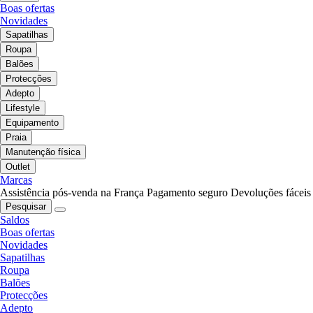
Boas ofertas
Novidades
Sapatilhas
Roupa
Balões
Protecções
Adepto
Lifestyle
Equipamento
Praia
Manutenção física
Outlet
Marcas
Assistência pós-venda na França
Pagamento seguro
Devoluções fáceis
Pesquisar
Saldos
Boas ofertas
Novidades
Sapatilhas
Roupa
Balões
Protecções
Adepto