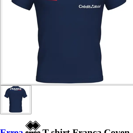
Errea
T-shirt França Coven