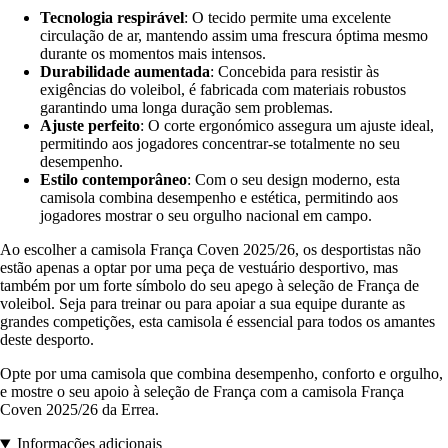
Tecnologia respirável
: O tecido permite uma excelente
circulação de ar, mantendo assim uma frescura óptima mesmo
durante os momentos mais intensos.
Durabilidade aumentada
: Concebida para resistir às
exigências do voleibol, é fabricada com materiais robustos
garantindo uma longa duração sem problemas.
Ajuste perfeito
: O corte ergonómico assegura um ajuste ideal,
permitindo aos jogadores concentrar-se totalmente no seu
desempenho.
Estilo contemporâneo
: Com o seu design moderno, esta
camisola combina desempenho e estética, permitindo aos
jogadores mostrar o seu orgulho nacional em campo.
Ao escolher a camisola França Coven 2025/26, os desportistas não
estão apenas a optar por uma peça de vestuário desportivo, mas
também por um forte símbolo do seu apego à seleção de França de
voleibol. Seja para treinar ou para apoiar a sua equipe durante as
grandes competições, esta camisola é essencial para todos os amantes
deste desporto.
Opte por uma camisola que combina desempenho, conforto e orgulho,
e mostre o seu apoio à seleção de França com a camisola França
Coven 2025/26 da Errea.
Informações adicionais