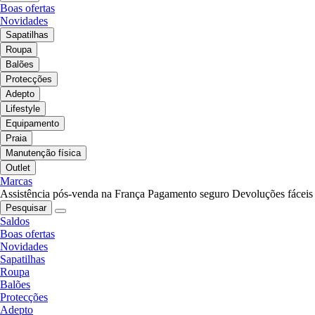
Boas ofertas
Novidades
Sapatilhas
Roupa
Balões
Protecções
Adepto
Lifestyle
Equipamento
Praia
Manutenção física
Outlet
Marcas
Assistência pós-venda na França
Pagamento seguro
Devoluções fáceis
Pesquisar
Saldos
Boas ofertas
Novidades
Sapatilhas
Roupa
Balões
Protecções
Adepto