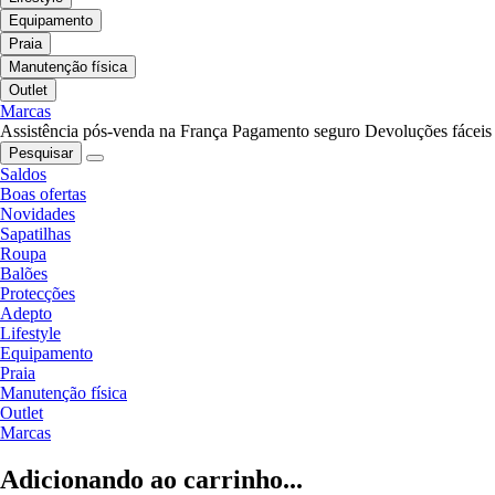
Equipamento
Praia
Manutenção física
Outlet
Marcas
Assistência pós-venda na França
Pagamento seguro
Devoluções fáceis
Pesquisar
Saldos
Boas ofertas
Novidades
Sapatilhas
Roupa
Balões
Protecções
Adepto
Lifestyle
Equipamento
Praia
Manutenção física
Outlet
Marcas
Adicionando ao carrinho...