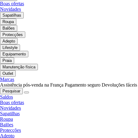
Boas ofertas
Novidades
Sapatilhas
Roupa
Balões
Protecções
Adepto
Lifestyle
Equipamento
Praia
Manutenção física
Outlet
Marcas
Assistência pós-venda na França
Pagamento seguro
Devoluções fáceis
Pesquisar
Saldos
Boas ofertas
Novidades
Sapatilhas
Roupa
Balões
Protecções
Adepto