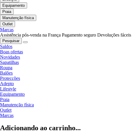
Equipamento
Praia
Manutenção física
Outlet
Marcas
Assistência pós-venda na França
Pagamento seguro
Devoluções fáceis
Pesquisar
Saldos
Boas ofertas
Novidades
Sapatilhas
Roupa
Balões
Protecções
Adepto
Lifestyle
Equipamento
Praia
Manutenção física
Outlet
Marcas
Adicionando ao carrinho...