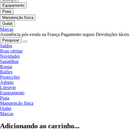
Equipamento
Praia
Manutenção física
Outlet
Marcas
Assistência pós-venda na França
Pagamento seguro
Devoluções fáceis
Pesquisar
Saldos
Boas ofertas
Novidades
Sapatilhas
Roupa
Balões
Protecções
Adepto
Lifestyle
Equipamento
Praia
Manutenção física
Outlet
Marcas
Adicionando ao carrinho...