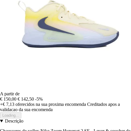
A partir de
€ 150,00
€ 142,50
-5%
+€ 7,13
oferecidos na sua proxima encomenda
Creditados apos a
validacao da sua encomenda
Loading...
Descrição
Chaussures de volley Nike Zoom Hyperset 2 SE - Lever & coucher de