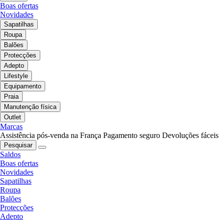
Boas ofertas
Novidades
Sapatilhas
Roupa
Balões
Protecções
Adepto
Lifestyle
Equipamento
Praia
Manutenção física
Outlet
Marcas
Assistência pós-venda na França
Pagamento seguro
Devoluções fáceis
Pesquisar
Saldos
Boas ofertas
Novidades
Sapatilhas
Roupa
Balões
Protecções
Adepto